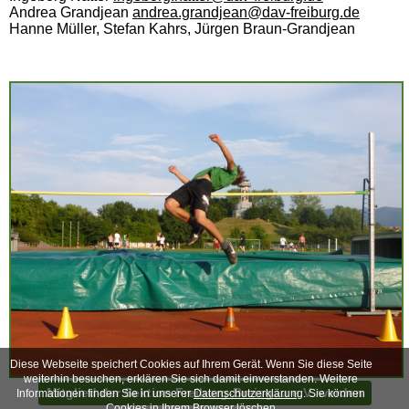
Andrea Grandjean
andrea.grandjean@dav-freiburg.de
Hanne Müller, Stefan Kahrs, Jürgen Braun-Grandjean
Diese Webseite speichert Cookies auf Ihrem Gerät. Wenn Sie diese Seite
weiterhin besuchen, erklären Sie sich damit einverstanden. Weitere
Mitglied der Sektion Freiburg-Breisgau e.V. werden
Informationen finden Sie in unserer
Datenschutzerklärung
. Sie können
Cookies in Ihrem Browser löschen