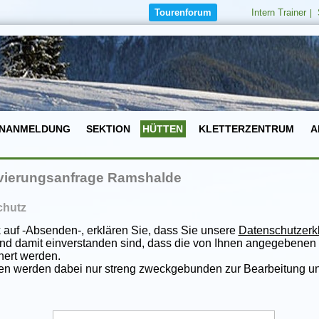
Tourenforum
Intern Trainer
|
NANMELDUNG
SEKTION
HÜTTEN
KLETTERZENTRUM
A
vierungsanfrage Ramshalde
chutz
k auf -Absenden-, erklären Sie, dass Sie unsere
Datenschutzerk
nd damit einverstanden sind, dass die von Ihnen angegebenen 
hert werden.
ten werden dabei nur streng zweckgebunden zur Bearbeitung un