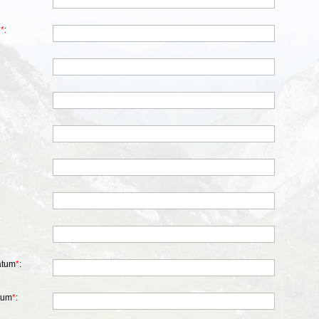
e
*
:
atum
*
:
tum
*
: