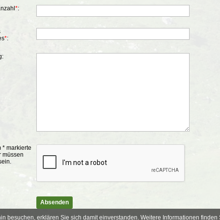
nzahl
*
:
s
es
*
:
:
 * markierte
er müssen
sein.
in besuchen, erklären Sie sich damit einverstanden. Weitere Informationen finden 