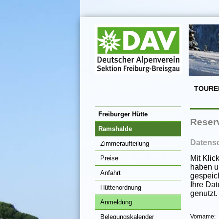
TOURE
Freiburger Hütte
Reser
Ramshalde
Datens
Zimmeraufteilung
Mit Klic
Preise
haben u
Anfahrt
gespeic
Ihre Da
Hüttenordnung
genutzt.
Anmeldung
Belegungskalender
Vorname: