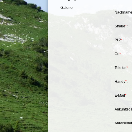
Galerie
Nachnam
Straße
*
:
PLZ
*
:
Ort
*
:
Telefon
*
:
Handy
*
:
E-Mail
*
:
Ankunftsd
Abreiseda