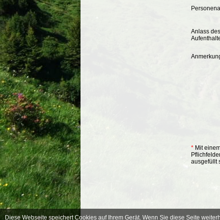
Personena
Anlass de
Aufenthalt
Anmerkung
*
Mit einem
Pflichfeld
ausgefüllt 
Diese Webseite speichert Cookies auf Ihrem Gerät. Wenn Sie diese Seite weiterh