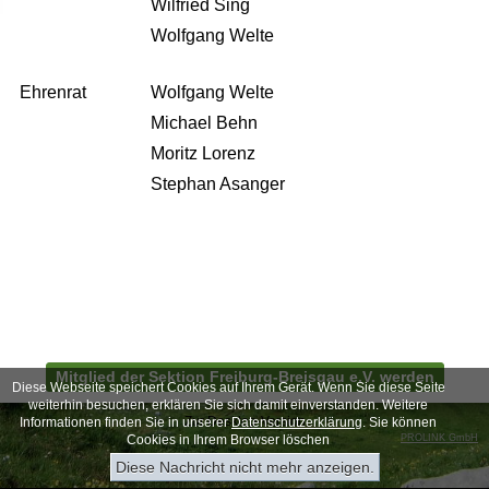
Wilfried Sing
Wolfgang Welte
Ehrenrat
Wolfgang Welte
Michael Behn
Moritz Lorenz
Stephan Asanger
Mitglied der Sektion Freiburg-Breisgau e.V. werden
Diese Webseite speichert Cookies auf Ihrem Gerät. Wenn Sie diese Seite
weiterhin besuchen, erklären Sie sich damit einverstanden. Weitere
Zur Desktop-Version
Informationen finden Sie in unserer
Datenschutzerklärung
. Sie können
Cookies in Ihrem Browser löschen
PROLINK GmbH
Diese Nachricht nicht mehr anzeigen.