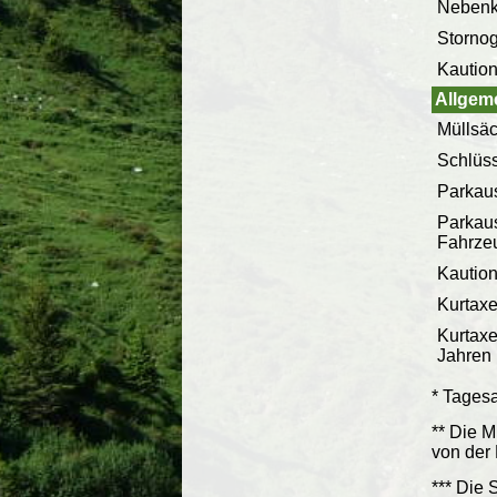
Nebenk
Stornog
Kaution
Allgem
Müllsäc
Schlüs
Parkaus
Parkau
Fahrze
Kaution
Kurtaxe
Kurtaxe
Jahren
* Tagesa
** Die 
von der 
*** Die 