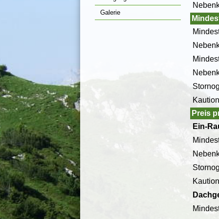
Nebenk
Galerie
Mindes
Mindest
Neben
Mindest
Nebenk
Stornog
Kaution*
Preis 
Ein-Ra
Mindes
Nebenk
Stornog
Kaution
Dachg
Mindes