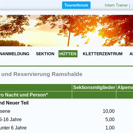
Tourenforum
Intern Trainer
|
NANMELDUNG
SEKTION
HÜTTEN
KLETTERZENTRUM
A
e und Reservierung Ramshalde
Sektionsmitglieder
Alpenv
ro Nacht und Person*
nd Neuer Teil
sene
10,00
6-16 Jahre
5,00
unter 6 Jahre
1,00