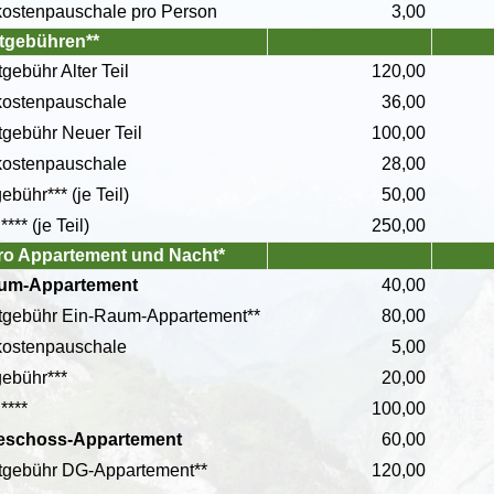
ostenpauschale pro Person
3,00
tgebühren**
gebühr Alter Teil
120,00
kostenpauschale
36,00
gebühr Neuer Teil
100,00
ostenpauschale
28,00
ebühr*** (je Teil)
50,00
*** (je Teil)
250,00
pro Appartement und Nacht*
um-Appartement
40,00
tgebühr Ein-Raum-Appartement**
80,00
ostenpauschale
5,00
ebühr***
20,00
****
100,00
eschoss-Appartement
60,00
tgebühr DG-Appartement**
120,00