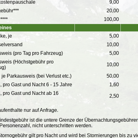
ostenpauschale
9,00
ebühr***
20,00
****
100,00
eines
ke, je
5,00
selversand
10,00
weis (pro Tag pro Fahrzeug)
5,00
sweis (Höchstgebühr pro
10,00
ug)
 je Parkausweis (bei Verlust etc.)
50,00
, pro Gast und Nacht 6 - 15 Jahre
1,60
, pro Gast und Nacht ab 16
2,50
ufenthalte nur auf Anfrage.
Mindestgebühr ist die untere Grenze der Übernachtungsgebühre
Personenzahl, nicht unterschritten werden.
Stornogebühr gilt pro Nacht und wird bei Stornierungen bis zu 