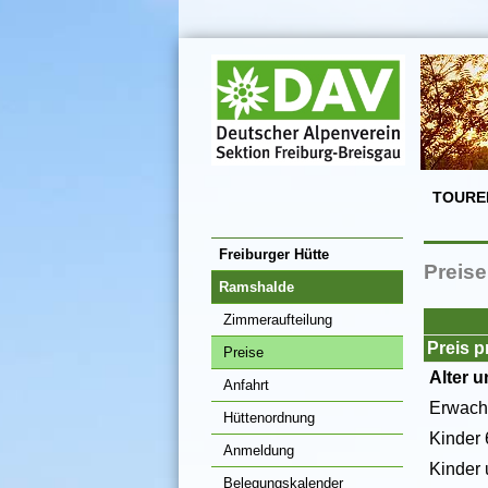
TOURE
Freiburger Hütte
Preis
Ramshalde
Zimmeraufteilung
Preis p
Preise
Alter u
Anfahrt
Erwach
Hüttenordnung
Kinder 
Anmeldung
Kinder 
Belegungskalender