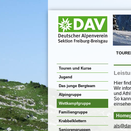
TOURE
Touren und Kurse
Leistu
Jugend
Hier fin
Das junge Bergteam
Wir info
und Athl
Alpingruppe
So kann
Wettkampfgruppe
einsehe
Familiengruppe
Homepa
Krabbelklettern
als@dav
Seniorengruppen