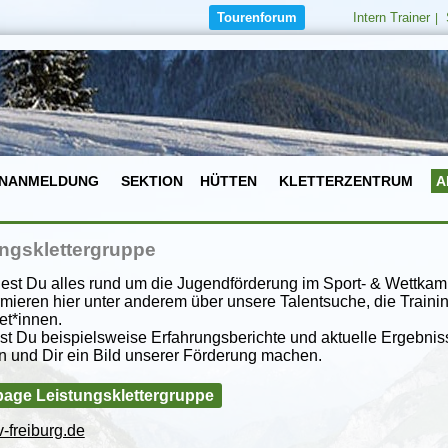
Tourenforum
Intern Trainer
|
NANMELDUNG
SEKTION
HÜTTEN
KLETTERZENTRUM
A
ngsklettergruppe
dest Du alles rund um die Jugendförderung im Sport- & Wettkamp
rmieren hier unter anderem über unsere Talentsuche, die Traini
et*innen.
st Du beispielsweise Erfahrungsberichte und aktuelle Ergebni
n und Dir ein Bild unserer Förderung machen.
ge Leistungsklettergruppe
-freiburg.de