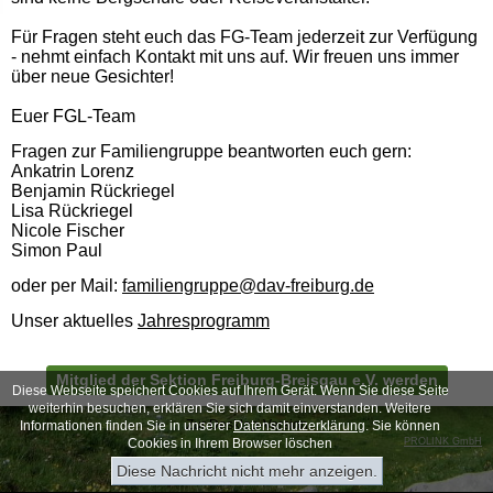
Für Fragen steht euch das FG-Team jederzeit zur Verfügung
- nehmt einfach Kontakt mit uns auf. Wir freuen uns immer
über neue Gesichter!
Euer FGL-Team
Fragen zur Familiengruppe beantworten euch gern:
Ankatrin Lorenz
Benjamin Rückriegel
Lisa Rückriegel
Nicole Fischer
Simon Paul
oder per Mail:
familiengruppe@dav-freiburg.de
Unser aktuelles
Jahresprogramm
Mitglied der Sektion Freiburg-Breisgau e.V. werden
Diese Webseite speichert Cookies auf Ihrem Gerät. Wenn Sie diese Seite
weiterhin besuchen, erklären Sie sich damit einverstanden. Weitere
Zur Desktop-Version
Informationen finden Sie in unserer
Datenschutzerklärung
. Sie können
Cookies in Ihrem Browser löschen
PROLINK GmbH
Diese Nachricht nicht mehr anzeigen.