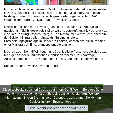
Mit den ambitionierten Zielen in Richtung CO2-neutrale Sektion, die auf der
letzten Klausurtagung beschlossen und auf der Mitgliederversammlung
bestätigt wurden, kommen wir wichtigen Forderungen aus dem DAV
Grundsatzprogramm zu Natur- und Umweltschutz nach.
Uns ist dabei sehr wohl bewusst, dass eine absolute CO2-Neutralität
utopisch ist. Nichts desto trotz stellen wir uns dem Auftrag, mit Nachdruck auf
eine Reduzierung unseres Energie- und Ressourcenverbrauchs innerhalb
der Sektion hinzuarbeiten. Um zukünftig eine fundierte
Entscheidungsgrundlage in Händen zu halten, werden aktuell im Rahmen
einer Masterarbeit Einsparungspotentiale ermittelt.
Machen auch Sie mit! Wir freuen uns über jegliche Personen, die sich dazu
mit eigenen Ideen und Aktionen einbringen möchten (z.B. Vorträge,
Ausstellungen, etc.). Bei Planung und Umsetzung unterstützen wir gerne.
Kontakt:
natur-umwelt@dav-freiburg.de
Mitglied der Sektion Freiburg-Breisgau e.V. werden
Diese Webseite speichert Cookies auf Ihrem Gerät. Wenn Sie diese Seite
weiterhin besuchen, erklären Sie sich damit einverstanden. Weitere
Zur Desktop-Version
Informationen finden Sie in unserer
Datenschutzerklärung
. Sie können
Cookies in Ihrem Browser löschen
PROLINK GmbH
Diese Nachricht nicht mehr anzeigen.