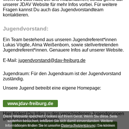
unserer JDAV Website für mehr Infos vorbei. Für weitere
Fragen kannst Du auch das Jugendvorstandteam
kontaktieren.
Jugendvorstand:
Ein Team bestehend aus unseren Jugendreferent*innen
Lukas Vögtle, Alma Weißenborn, sowie stellvertretenden
Jugendreferent*innen. Genauere Infos auf unserer Website.
E-Mail:
jugendvorstand@dav-freiburg.de
Jugendraum: Für den Jugendraum ist der Jugendvorstand
zuständig.
Unsere Jugend betreibt eine eigene Homepage:
www.jdav-freiburg.de
Hier findest Du Infos zu den verschiedenen Jugendgruppen
Diese Webseite speichert Cookies auf Ihrem Gerät. Wenn Sie diese Seite
und Ansprechpartner*innen.
weiterhin besuchen, erklären Sie sich damit einverstanden. Weitere
Mitglied der Sektion Freiburg-Breisgau e.V. werden
Informationen finden Sie in unserer
Datenschutzerklärung
. Sie können