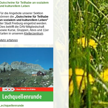
Gutscheine für Teilhabe an sozialem
und kulturellem Leben
Für die Angebote unserer Sektion
können die
„Gutscheine für Teilhabe
an sozialem und kulturellem Leben"
der Stadt Freiburg eingelöst werden.
Dies betrifft die DAV-Mitgliedschaft
sowie Kurse, Gruppen, Abos und 11er
Karten in unserem
Kletterzentrum
.
Mehr erfahren
Lechquellenrunde