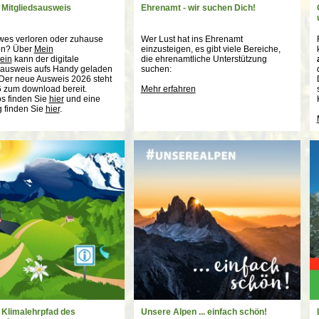
r Mitgliedsausweis
Ehrenamt - wir suchen Dich!
es verloren oder zuhause
Wer Lust hat ins Ehrenamt
en? Über
Mein
einzusteigen, es gibt viele Bereiche,
ein
kann der digitale
die ehrenamtliche Unterstützung
sausweis aufs Handy geladen
suchen:
Der neue Ausweis 2026 steht
6 zum download bereit.
Mehr erfahren
os finden Sie
hier
und eine
g finden Sie
hier
.
r Klimalehrpfad des
Unsere Alpen ... einfach schön!