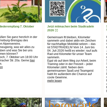
liederempfang 7. Oktober
Jetzt mitmachen beim Stadtradeln
2026 🚴‍♀️
üßen Sie ganz herzlich in der
Gemeinsam fit bleiben, Kilometer
Freiburg-Breisgau des
sammeln und dabei aktiv ein Zeichen
n Alpenvereins.
für nachhaltige Mobilität setzen – das
neugierig, was wir alles zu
ist STADTRADELN! Vom 14. Juni bis
aben und was Sie bei uns
04. Juli 2026 heißt es wieder: rauf aufs
hmen können?
Rad und Kilometer für unser Team
och, 7. Oktober um 18:00 Uhr
sammeln.
rracher Str. 20a. Gerne
hier
Egal ob auf dem Weg zur Arbeit, beim
n.
Training oder in der Freizeit – jeder
en
Kilometer zählt. Neben dem
gemeinsamen Spaß und Teamgeist
habt ihr außerdem die Chance auf
coole Gewinne.
mehr lesen