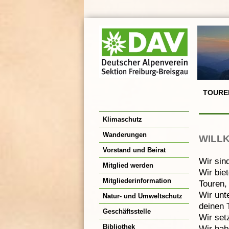
TOURE
Klimaschutz
Wanderungen
WILL
Vorstand und Beirat
Wir sin
Mitglied werden
Wir bie
Mitgliederinformation
Touren,
Wir unt
Natur- und Umweltschutz
deinen 
Geschäftsstelle
Wir set
Bibliothek
Wir hab