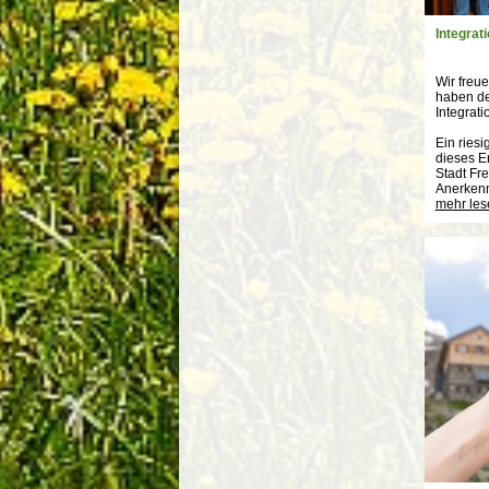
Integrat
Wir freue
haben de
Integrat
Ein ries
dieses E
Stadt Fr
Anerken
mehr les