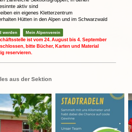
esinnte aktiv sind
reiben ein eigenes Kletterzentrum
erhalten Hütten in den Alpen und im Schwarzwald
ed werden
Mein Alpenverein
chäftsstelle ist vom 24. August bis 4. September
schlossen, bitte Bücher, Karten und Material
ig reservieren.
les aus der Sektion