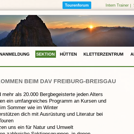
Tourenforum
Intern Trainer
|
NANMELDUNG
SEKTION
HÜTTEN
KLETTERZENTRUM
A
KOMMEN BEIM DAV FREIBURG-BREISGAU
d mehr als 20.000 Bergbegeisterte jeden Alters
ten ein umfangreiches Programm an Kursen und
 im Sommer wie im Winter
erstützen dich mit Ausrüstung und Literatur bei
Touren
zen uns ein für Natur und Umwelt
en zahlreiche Sektionsgruppen, in denen