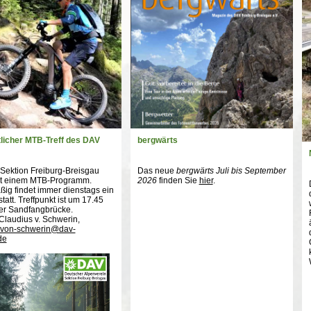
licher MTB-Treff des DAV
bergwärts
Sektion Freiburg-Breisgau
Das neue
bergwärts Juli bis September
mit einem MTB-Programm.
2026
finden Sie
hier
.
ig findet immer dienstags ein
statt. Treffpunkt ist um 17.45
er Sandfangbrücke.
Claudius v. Schwerin,
.von-schwerin@dav-
de