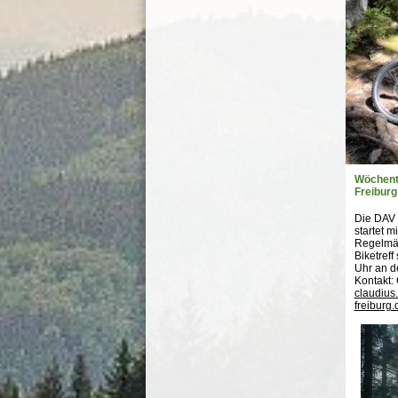
Wöchent
Freiburg
Die DAV 
startet 
Regelmäß
Biketreff 
Uhr an d
Kontakt: 
claudius
freiburg.