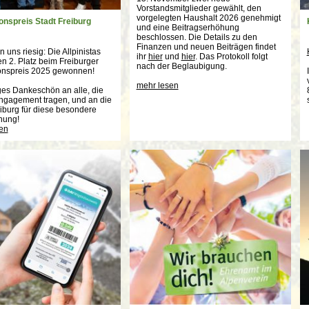
Vorstandsmitglieder gewählt, den
vorgelegten Haushalt 2026 genehmigt
ionspreis Stadt Freiburg
und eine Beitragserhöhung
beschlossen. Die Details zu den
Finanzen und neuen Beiträgen findet
n uns riesig: Die Allpinistas
ihr
hier
und
hier
. Das Protokoll folgt
n 2. Platz beim Freiburger
nach der Beglaubigung.
ionspreis 2025 gewonnen!
mehr lesen
iges Dankeschön an alle, die
ngagement tragen, und an die
eiburg für diese besondere
nung!
en