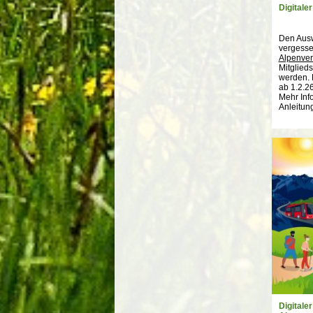
Digitale
Den Ausw
vergess
Alpenver
Mitglied
werden. 
ab 1.2.2
Mehr Inf
Anleitun
Digitale