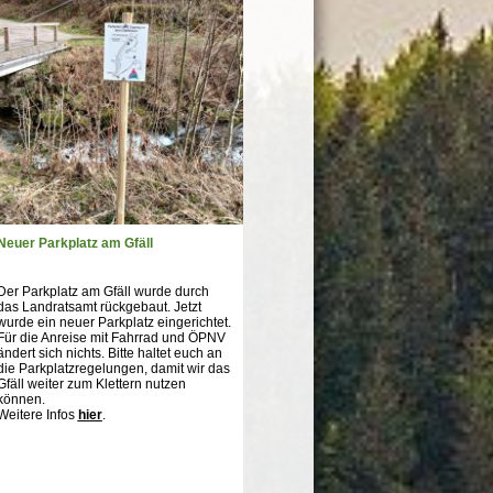
Neuer Parkplatz am Gfäll
Der Parkplatz am Gfäll wurde durch
das Landratsamt rückgebaut. Jetzt
wurde ein neuer Parkplatz eingerichtet.
Für die Anreise mit Fahrrad und ÖPNV
ändert sich nichts. Bitte haltet euch an
die Parkplatzregelungen, damit wir das
Gfäll weiter zum Klettern nutzen
können.
Weitere Infos
hier
.