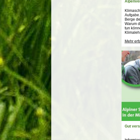
Alpenve
Klimasch
Aufgabe. 
Berge der
Warum da
tun könne
Klimaleh
Mehr erf
Gut vers
Informier